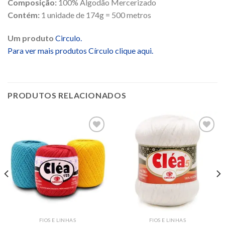
Composição:
100% Algodão Mercerizado
Contém:
1 unidade de 174g = 500 metros
Um produto
Circulo.
Para ver mais produtos Círculo clique aqui.
PRODUTOS RELACIONADOS
Adicionar
Adicionar
aos
aos
desejos
desejos
FIOS E LINHAS
FIOS E LINHAS