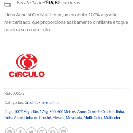
Em até 1x de
18,95
sem juros
R$
Linha Anne 500m Multicolor, um produto 100% algodão
mercerizado, que proporciona acabamento cintilante e toque
macio a sua confecção.
REF:
0051-2
Categorias:
Crochê
,
Fios e Linhas
Tags:
100% Algodão
,
174g
,
500
,
500 Metros
,
Anne
,
Crochê
,
Crochet
,
linha
,
Linha Anne
,
Linha de Crochê
,
Mescla
,
Mesclada
,
Multi-Color
,
Multicolor