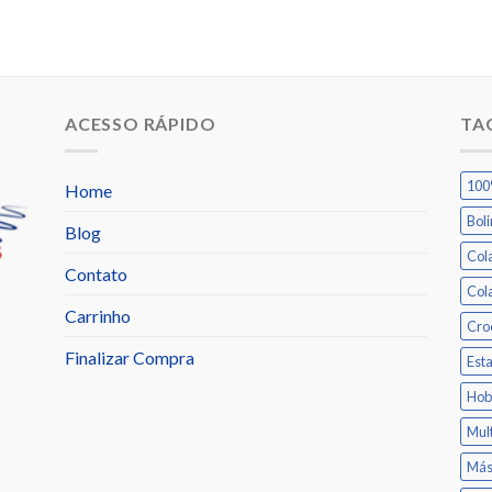
ACESSO RÁPIDO
TA
100
Home
Bol
Blog
Col
Contato
Col
Carrinho
Cro
Finalizar Compra
Est
Hob
Mul
Más