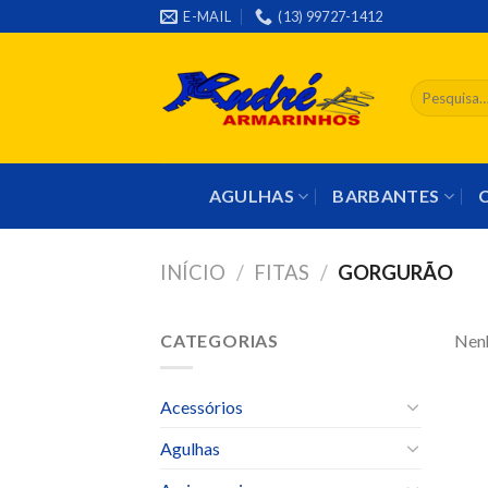
Skip
E-MAIL
(13) 99727-1412
to
content
Pesquisar
por:
AGULHAS
BARBANTES
INÍCIO
/
FITAS
/
GORGURÃO
CATEGORIAS
Nenh
Acessórios
Agulhas