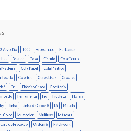
GS
% Algodão
1002
Artesanato
Barbante
inhas
Branco
Casa
Circulo
Cola Couro
a Madeira
Cola Papel
Cola Plástico
a Tecido
Colorido
Cores Lisas
Crochet
chê
Cru
Elástico Chato
Escritório
ampado
Ferramenta
Fio
Fio de Lã
Florais
by
linha
Linha de Crochê
Lã
Mescla
ti-Color
Multicolor
Multiuso
Máscara
cara de Proteção
Ordem 6
Patchwork