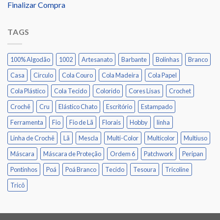
Finalizar Compra
TAGS
100% Algodão
1002
Artesanato
Barbante
Bolinhas
Branco
Casa
Circulo
Cola Couro
Cola Madeira
Cola Papel
Cola Plástico
Cola Tecido
Colorido
Cores Lisas
Crochet
Crochê
Cru
Elástico Chato
Escritório
Estampado
Ferramenta
Fio
Fio de Lã
Florais
Hobby
linha
Linha de Crochê
Lã
Mescla
Multi-Color
Multicolor
Multiuso
Máscara
Máscara de Proteção
Ordem 6
Patchwork
Peripan
Pontinhos
Poá
Poá Branco
Tecido
Tesoura
Tricoline
Tricô