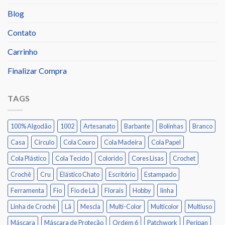
Blog
Contato
Carrinho
Finalizar Compra
TAGS
100% Algodão
1002
Artesanato
Barbante
Bolinhas
Branco
Casa
Circulo
Cola Couro
Cola Madeira
Cola Papel
Cola Plástico
Cola Tecido
Colorido
Cores Lisas
Crochet
Crochê
Cru
Elástico Chato
Escritório
Estampado
Ferramenta
Fio
Fio de Lã
Florais
Hobby
linha
Linha de Crochê
Lã
Mescla
Multi-Color
Multicolor
Multiuso
Máscara
Máscara de Proteção
Ordem 6
Patchwork
Peripan