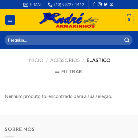
Skip
E-MAIL
(13) 99727-1412
to
content
0
Pesquisar
por:
INÍCIO
/
ACESSÓRIOS
/
ELÁSTICO
FILTRAR
Nenhum produto foi encontrado para a sua seleção.
SOBRE NÓS