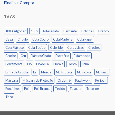
Finalizar Compra
TAGS
100% Algodão
1002
Artesanato
Barbante
Bolinhas
Branco
Casa
Circulo
Cola Couro
Cola Madeira
Cola Papel
Cola Plástico
Cola Tecido
Colorido
Cores Lisas
Crochet
Crochê
Cru
Elástico Chato
Escritório
Estampado
Ferramenta
Fio
Fio de Lã
Florais
Hobby
linha
Linha de Crochê
Lã
Mescla
Multi-Color
Multicolor
Multiuso
Máscara
Máscara de Proteção
Ordem 6
Patchwork
Peripan
Pontinhos
Poá
Poá Branco
Tecido
Tesoura
Tricoline
Tricô