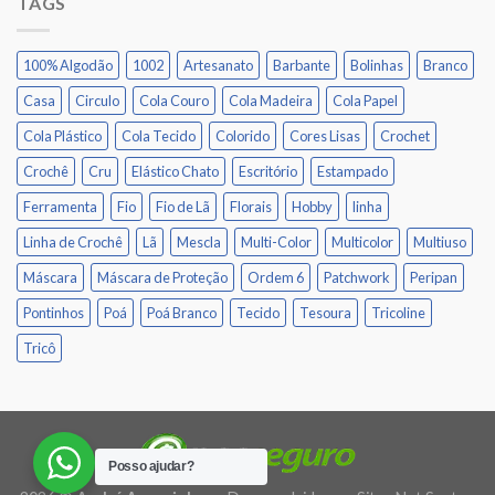
TAGS
100% Algodão
1002
Artesanato
Barbante
Bolinhas
Branco
Casa
Circulo
Cola Couro
Cola Madeira
Cola Papel
Cola Plástico
Cola Tecido
Colorido
Cores Lisas
Crochet
Crochê
Cru
Elástico Chato
Escritório
Estampado
Ferramenta
Fio
Fio de Lã
Florais
Hobby
linha
Linha de Crochê
Lã
Mescla
Multi-Color
Multicolor
Multiuso
Máscara
Máscara de Proteção
Ordem 6
Patchwork
Peripan
Pontinhos
Poá
Poá Branco
Tecido
Tesoura
Tricoline
Tricô
Posso ajudar?