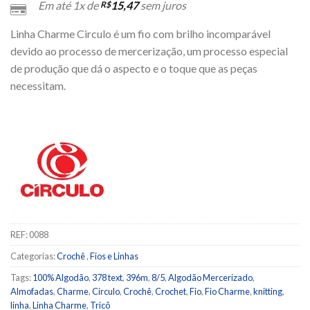
Em até 1x de
15,47
sem juros
R$
Linha Charme Circulo é um fio com brilho incomparável
devido ao processo de mercerização, um processo especial
de produção que dá o aspecto e o toque que as peças
necessitam.
REF:
0088
Categorias:
Crochê
,
Fios e Linhas
Tags:
100% Algodão
,
378 text
,
396m
,
8/5
,
Algodão Mercerizado
,
Almofadas
,
Charme
,
Circulo
,
Crochê
,
Crochet
,
Fio
,
Fio Charme
,
knitting
,
linha
,
Linha Charme
,
Tricô