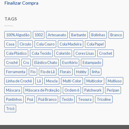
Finalizar Compra
TAGS
100% Algodão
1002
Artesanato
Barbante
Bolinhas
Branco
Casa
Circulo
Cola Couro
Cola Madeira
Cola Papel
Cola Plástico
Cola Tecido
Colorido
Cores Lisas
Crochet
Crochê
Cru
Elástico Chato
Escritório
Estampado
Ferramenta
Fio
Fio de Lã
Florais
Hobby
linha
Linha de Crochê
Lã
Mescla
Multi-Color
Multicolor
Multiuso
Máscara
Máscara de Proteção
Ordem 6
Patchwork
Peripan
Pontinhos
Poá
Poá Branco
Tecido
Tesoura
Tricoline
Tricô