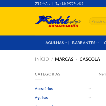
Skip
E-MAIL
(13) 99727-1412
to
content
Pesquisar
por:
AGULHAS
BARBANTES
INÍCIO
/
MARCAS
/
CASCOLA
CATEGORIAS
Nenh
Acessórios
Agulhas