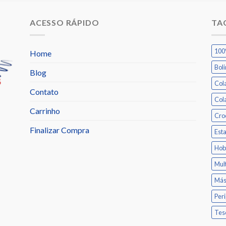
ACESSO RÁPIDO
TA
100
Home
Bol
Blog
Col
Contato
Col
Carrinho
Cro
Finalizar Compra
Est
Hob
Mul
Más
Per
Tes