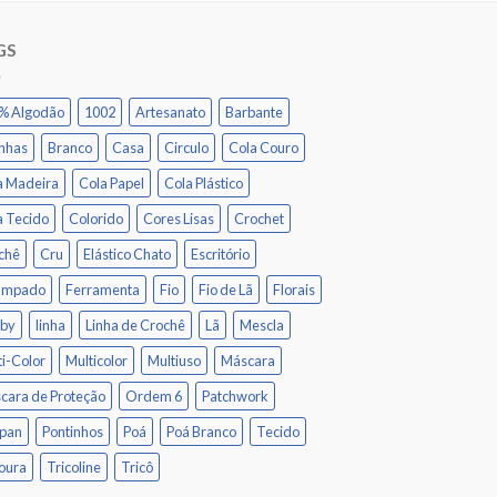
GS
% Algodão
1002
Artesanato
Barbante
inhas
Branco
Casa
Circulo
Cola Couro
a Madeira
Cola Papel
Cola Plástico
a Tecido
Colorido
Cores Lisas
Crochet
chê
Cru
Elástico Chato
Escritório
ampado
Ferramenta
Fio
Fio de Lã
Florais
by
linha
Linha de Crochê
Lã
Mescla
ti-Color
Multicolor
Multiuso
Máscara
cara de Proteção
Ordem 6
Patchwork
ipan
Pontinhos
Poá
Poá Branco
Tecido
oura
Tricoline
Tricô