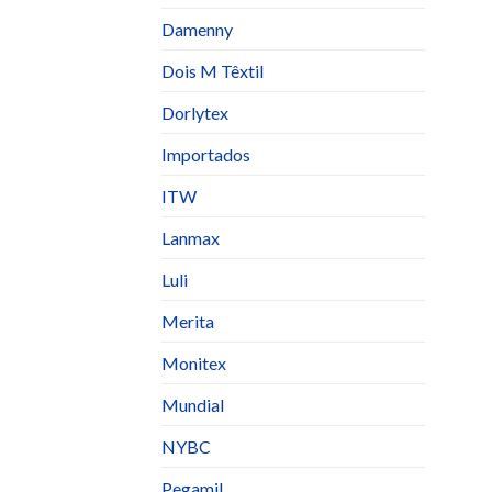
Damenny
Dois M Têxtil
Dorlytex
Importados
ITW
Lanmax
Luli
Merita
Monitex
Mundial
NYBC
Pegamil