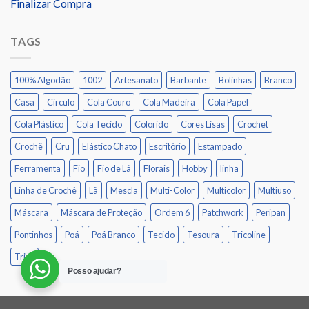
Finalizar Compra
TAGS
100% Algodão
1002
Artesanato
Barbante
Bolinhas
Branco
Casa
Circulo
Cola Couro
Cola Madeira
Cola Papel
Cola Plástico
Cola Tecido
Colorido
Cores Lisas
Crochet
Crochê
Cru
Elástico Chato
Escritório
Estampado
Ferramenta
Fio
Fio de Lã
Florais
Hobby
linha
Linha de Crochê
Lã
Mescla
Multi-Color
Multicolor
Multiuso
Máscara
Máscara de Proteção
Ordem 6
Patchwork
Peripan
Pontinhos
Poá
Poá Branco
Tecido
Tesoura
Tricoline
Tricô
Posso ajudar?