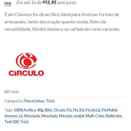
Em até 1x de
5,95
sem juros
R$
É um Clássico fio de acrílico ideal para diversas formas de
artesanato, tanto decoração quanto moda. Além da
versatilidade, Mollet destaca-se cartela de cores variadas.
REF:
N/A
Categorias:
Fios e Linhas
,
Tricô
Tags:
100% Acrílico
,
40g
,
80m
,
Circulo
,
Fio
,
Fio 3/6
,
Fio de Lã
,
Fio Mollet
,
Inverno
,
Lã
,
Mesclada
,
Mesclado
,
Mesclas
,
mollet
,
Multi-Color
,
Multicolor
,
Text 500
,
Tricô