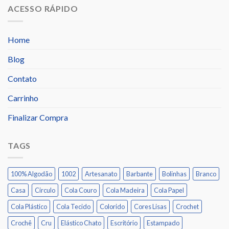
ACESSO RÁPIDO
Home
Blog
Contato
Carrinho
Finalizar Compra
TAGS
100% Algodão
1002
Artesanato
Barbante
Bolinhas
Branco
Casa
Circulo
Cola Couro
Cola Madeira
Cola Papel
Cola Plástico
Cola Tecido
Colorido
Cores Lisas
Crochet
Crochê
Cru
Elástico Chato
Escritório
Estampado