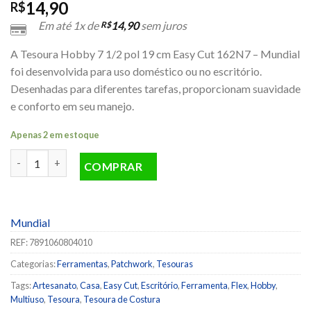
14,90
R$
Em até 1x de
14,90
sem juros
R$
A Tesoura Hobby 7 1/2 pol 19 cm Easy Cut 162N7 – Mundial
foi desenvolvida para uso doméstico ou no escritório.
Desenhadas para diferentes tarefas, proporcionam suavidade
e conforto em seu manejo.
Apenas 2 em estoque
Tesoura Hobby 7 1/2 pol 19 cm Easy Cut 162N7 - Mundial quant
COMPRAR
Mundial
REF:
7891060804010
Categorias:
Ferramentas
,
Patchwork
,
Tesouras
Tags:
Artesanato
,
Casa
,
Easy Cut
,
Escritório
,
Ferramenta
,
Flex
,
Hobby
,
Multiuso
,
Tesoura
,
Tesoura de Costura